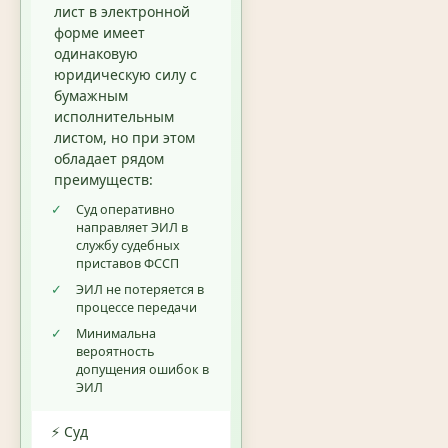
лист в электронной
форме имеет
одинаковую
юридическую силу с
бумажным
исполнительным
листом, но при этом
обладает рядом
преимуществ:
✓
Суд оперативно
направляет ЭИЛ в
службу судебных
приставов ФССП
✓
ЭИЛ не потеряется в
процессе передачи
✓
Минимальна
вероятность
допущения ошибок в
ЭИЛ
⚡ Суд