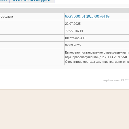
66GV0001-01-2025-001764-89
ор дела
22.07.2025
72ВВ218714
Шестаков А.Н.
02.09.2025
Вынесено постановление о прекращении пр
адм. правонарушении (п.2 ч.1 ст.29.9 КоАП
Отсутствие состава административного п
опубликовано 23.07.