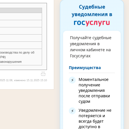
Судебные
уведомления в
Получайте судебные
уведомления в
личном кабинете на
оизводства по делу об
Госуслугах
 РФ)
равонарушения
Преимущества
Моментальное
⚡
2025 11:08, изменено 15.11.2025 15:10
получение
уведомления
после отправки
судом
Уведомление не
⚡
потеряется и
всегда будет
доступно в